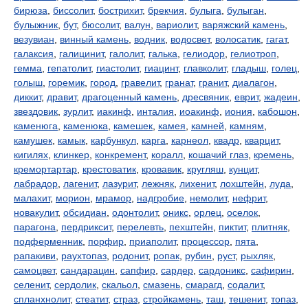
бирюза
,
биссолит
,
бострихит
,
брекчия
,
булыга
,
булыган
,
булыжник
,
бут
,
бюсолит
,
валун
,
вариолит
,
варяжский камень
,
везувиан
,
винный камень
,
водник
,
водосвет
,
волосатик
,
гагат
,
галаксия
,
галицинит
,
галолит
,
галька
,
гелиодор
,
гелиотроп
,
гемма
,
гепатолит
,
гиастолит
,
гиацинт
,
главколит
,
гладыш
,
голец
,
голыш
,
горемик
,
город
,
гравелит
,
гранат
,
гранит
,
диалагон
,
диккит
,
дравит
,
драгоценный камень
,
дресвяник
,
еврит
,
жадеин
,
звездовик
,
зурлит
,
иакинф
,
инталия
,
иоакинф
,
иония
,
кабошон
,
каменюга
,
каменюка
,
камешек
,
камея
,
камней
,
камням
,
камушек
,
камык
,
карбункул
,
карга
,
карнеол
,
квадр
,
кварцит
,
кигилях
,
клинкер
,
конкремент
,
коралл
,
кошачий глаз
,
кремень
,
кремортартар
,
крестоватик
,
кровавик
,
кругляш
,
кунцит
,
лабрадор
,
лагенит
,
лазурит
,
лежняк
,
лихенит
,
лохштейн
,
луда
,
малахит
,
морион
,
мрамор
,
надгробие
,
немолит
,
нефрит
,
новакулит
,
обсидиан
,
одонтолит
,
оникс
,
орлец
,
оселок
,
парагона
,
пердриксит
,
перелевть
,
пехштейн
,
пиктит
,
плитняк
,
подферменник
,
порфир
,
приаполит
,
процессор
,
пята
,
рапакиви
,
раухтопаз
,
родонит
,
ропак
,
рубин
,
руст
,
рыхляк
,
самоцвет
,
сандарацин
,
сапфир
,
сардер
,
сардоникс
,
сафирин
,
селенит
,
сердолик
,
скальол
,
смазень
,
смарагд
,
содалит
,
спланхнолит
,
стеатит
,
страз
,
стройкамень
,
таш
,
тешенит
,
топаз
,