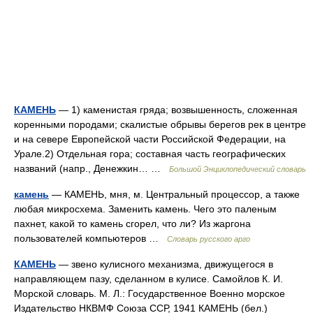
КАМЕНЬ
— 1) каменистая гряда; возвышенность, сложенная
коренными породами; скалистые обрывы берегов рек в центре
и на севере Европейской части Российской Федерации, на
Урале.2) Отдельная гора; составная часть географических
названий (напр., Денежкин… …
Большой Энциклопедический словарь
камень
— КАМЕНЬ, мня, м. Центральный процессор, а также
любая микросхема. Заменить камень. Чего это паленым
пахнет, какой то камень сгорел, что ли? Из жаргона
пользователей компьютеров …
Словарь русского арго
КАМЕНЬ
— звено кулисного механизма, движущегося в
направляющем пазу, сделанном в кулисе. Самойлов К. И.
Морской словарь. М. Л.: Государственное Военно морское
Издательство НКВМФ Союза ССР, 1941 КАМЕНЬ (бел.)