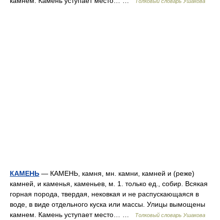
камнем. Камень уступает место… …
Толковый словарь Ушакова
КАМЕНЬ
— КАМЕНЬ, камня, мн. камни, камней и (реже)
камней, и каменья, каменьев, м. 1. только ед., собир. Всякая
горная порода, твердая, нековкая и не распускающаяся в
воде, в виде отдельного куска или массы. Улицы вымощены
камнем. Камень уступает место… …
Толковый словарь Ушакова