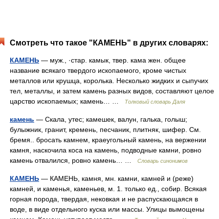
Смотреть что такое "КАМЕНЬ" в других словарях:
КАМЕНЬ
— муж., ·стар. камык, твер. кама жен. общее
название всякаго твердого ископаемого, кроме чистых
металлов или крушца, королька. Несколько жидких и сыпучих
тел, металлы, и затем камень разных видов, составляют целое
царство ископаемых; камень… …
Толковый словарь Даля
камень
— Скала, утес; камешек, валун, галька, голыш;
булыжник, гранит, кремень, песчаник, плитняк, шифер. См.
бремя.. бросать камнем, краеугольный камень, на вержении
камня, наскочила коса на камень, подводные камни, ровно
камень отвалился, ровно камень… …
Словарь синонимов
КАМЕНЬ
— КАМЕНЬ, камня, мн. камни, камней и (реже)
камней, и каменья, каменьев, м. 1. только ед., собир. Всякая
горная порода, твердая, нековкая и не распускающаяся в
воде, в виде отдельного куска или массы. Улицы вымощены