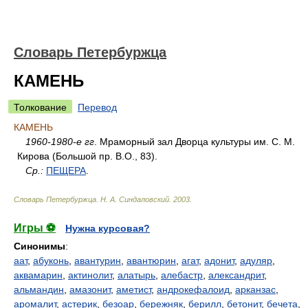
Словарь Петербуржца
КАМЕНЬ
Толкование
Перевод
КАМЕНЬ
1960-1980-е гг
. Мраморный зал Дворца культуры им. С. М.
Кирова (Большой пр. В.О., 83).
Ср.:
ПЕЩЕРА
.
Словарь Петербуржца
.
Н. А. Синдаловский
.
2003
.
Игры ⚽
Нужна курсовая?
Синонимы
:
аат
,
абуконь
,
авантурин
,
авантюрин
,
агат
,
адонит
,
адуляр
,
аквамарин
,
актинолит
,
алатырь
,
алебастр
,
александрит
,
альмандин
,
амазонит
,
аметист
,
андрокефалоид
,
арканзас
,
аромалит
,
астерик
,
безоар
,
бережняк
,
берилл
,
бетонит
,
бечета
,