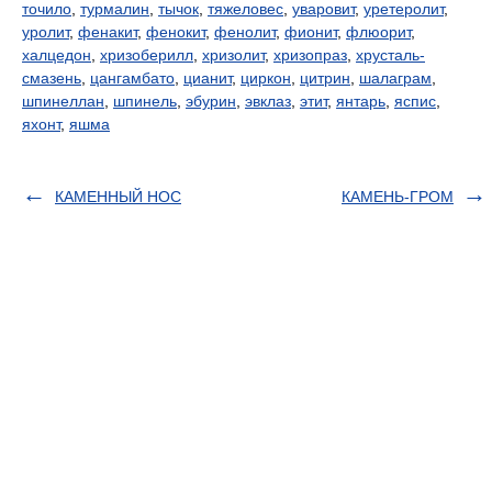
точило
,
турмалин
,
тычок
,
тяжеловес
,
уваровит
,
уретеролит
,
уролит
,
фенакит
,
фенокит
,
фенолит
,
фионит
,
флюорит
,
халцедон
,
хризоберилл
,
хризолит
,
хризопраз
,
хрусталь-
смазень
,
цангамбато
,
цианит
,
циркон
,
цитрин
,
шалаграм
,
шпинеллан
,
шпинель
,
эбурин
,
эвклаз
,
этит
,
янтарь
,
яспис
,
яхонт
,
яшма
КАМЕННЫЙ НОС
КАМЕНЬ-ГРОМ