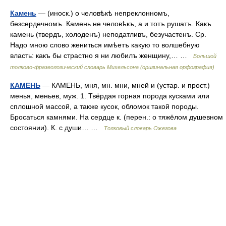
Камень
— (иноск.) о человѣкѣ непреклонномъ,
безсердечномъ. Камень не человѣкъ, а и тотъ рушатъ. Какъ
камень (твердъ, холоденъ) неподатливъ, безучастенъ. Ср.
Надо мною слово жениться имѣетъ какую то волшебную
власть: какъ бы страстно я ни любилъ женщину,… …
Большой
толково-фразеологический словарь Михельсона (оригинальная орфография)
КАМЕНЬ
— КАМЕНЬ, мня, мн. мни, мней и (устар. и прост.)
менья, меньев, муж. 1. Твёрдая горная порода кусками или
сплошной массой, а также кусок, обломок такой породы.
Бросаться камнями. На сердце к. (перен.: о тяжёлом душевном
состоянии). К. с души… …
Толковый словарь Ожегова